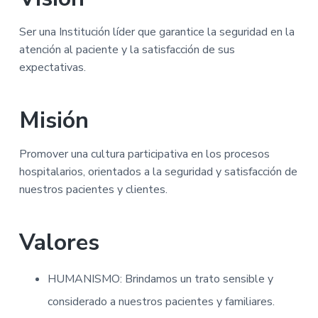
-
I
n
Ser una Institución líder que garantice la seguridad en la
t
atención al paciente y la satisfacción de sus
e
expectativas.
r
r
u
p
Misión
c
i
ó
Promover una cultura participativa en los procesos
n
l
hospitalarios, orientados a la seguridad y satisfacción de
e
nuestros pacientes y clientes.
g
a
l
d
Valores
e
l
e
HUMANISMO: Brindamos un trato sensible y
m
b
considerado a nuestros pacientes y familiares.
a