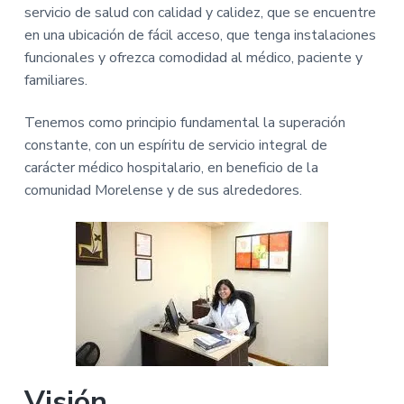
j
servicio de salud con calidad y calidez, que se encuentre
n
r
e
en una ubicación de fácil acceso, que tenga instalaciones
p
i
r
"
funcionales y ofrezca comodidad al médico, paciente y
r
n
C
familiares.
i
c
l
í
n
i
n
Tenemos como principio fundamental la superación
c
p
i
constante, con un espíritu de servicio integral de
i
a
c
a
carácter médico hospitalario, en beneficio de la
p
l
s
comunidad Morelense y de sus alrededores.
a
d
e
l
A
b
o
r
t
o
L
e
g
a
Visión
l