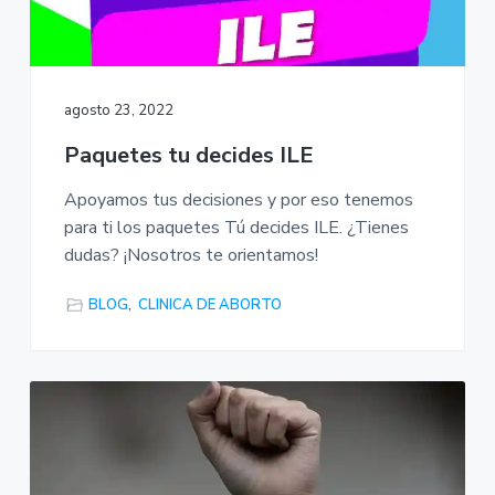
j
n
r
e
p
i
r
"
r
n
C
i
c
l
agosto 23, 2022
í
n
i
n
Paquetes tu decides ILE
c
p
i
i
a
c
Apoyamos tus decisiones y por eso tenemos
a
p
l
s
para ti los paquetes Tú decides ILE. ¿Tienes
a
d
dudas? ¡Nosotros te orientamos!
e
l
A
b
BLOG
,
CLINICA DE ABORTO
o
r
t
o
L
e
g
a
l